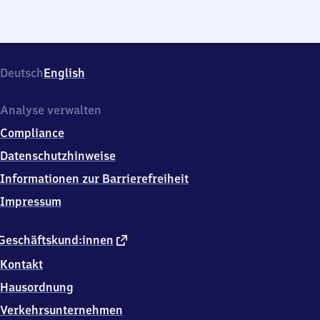
Deutsch
English
Analyse verwalten
Compliance
Datenschutzhinweise
Informationen zur Barrierefreiheit
Impressum
externer
Geschäftskund:innen
Link
Kontakt
Hausordnung
Verkehrsunternehmen