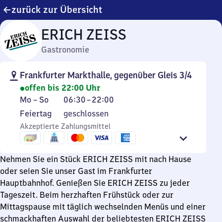
zurück zur Übersicht
ERICH ZEISS
Gastronomie
Frankfurter Markthalle, gegenüber Gleis 3/4
offen bis 22:00 Uhr
Montag
Von
Mo
–
So
06:30
–
22:00
bis
6
Feiertag
Feiertag
geschlossen
Sonntag
Uhr
Akzeptierte Zahlungsmittel
30
bis
22
Nehmen Sie ein Stück ERICH ZEISS mit nach Hause
Uhr
oder seien Sie unser Gast im Frankfurter
Hauptbahnhof. Genießen Sie ERICH ZEISS zu jeder
Tageszeit. Beim herzhaften Frühstück oder zur
Mittagspause mit täglich wechselnden Menüs und einer
schmackhaften Auswahl der beliebtesten ERICH ZEISS