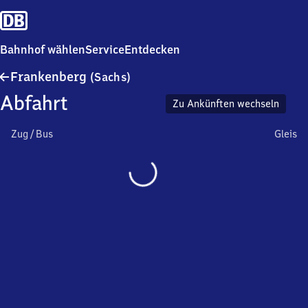
Bahnhof wählen
Service
Entdecken
Frankenberg
Frankenberg
(Sachs)
(Sachsen)
Abfahrt
Zu Ankünften wechseln
Zug / Bus
Gleis
Wird
geladen…