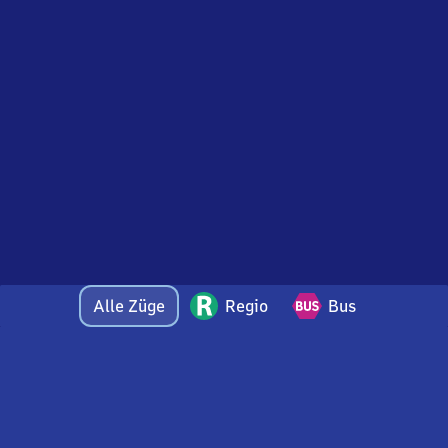
Alle Züge
Regio
Bus
Bei Fragen oder Feedback zu dieser Abfahrtstafel
wenden Sie sich gerne per E-Mail an