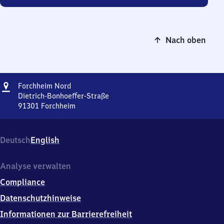
Nach oben
Adresse
Forchheim
Forchheim Nord
Nord
Dietrich-Bonhoeffer-Straße
91301
Forchheim
Forchheim
Nord,
Dietrich-
Deutsch
English
Bonhoeffer-
Straße,
9
Analyse verwalten
1
Compliance
3
0
Datenschutzhinweise
1
Informationen zur Barrierefreiheit
Forchheim