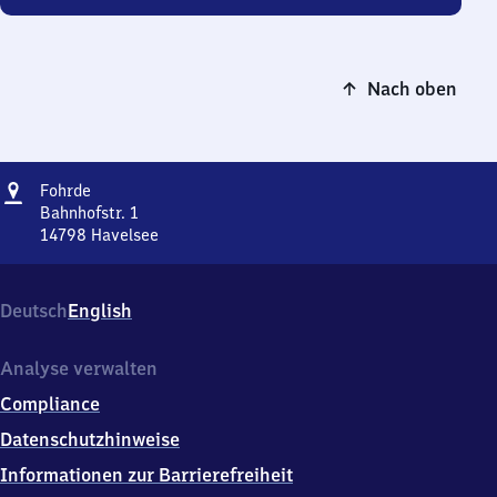
Nach oben
Adresse
Fohrde
Fohrde
Bahnhofstr. 1
14798
Havelsee
Fohrde,
Bahnhofstr.
1,
Deutsch
English
1
4
7
Analyse verwalten
9
Compliance
8
Havelsee
Datenschutzhinweise
Informationen zur Barrierefreiheit