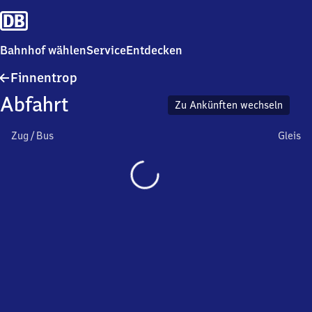
Bahnhof wählen
Service
Entdecken
Finnentrop
Finnentrop
Abfahrt
Zu Ankünften wechseln
Zug / Bus
Gleis
Wird
geladen…