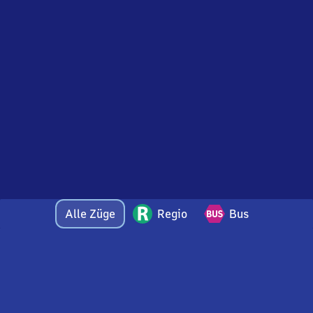
Alle Züge
Regio
Bus
Bei Fragen oder Feedback zu dieser Abfahrtstafel
wenden Sie sich gerne per E-Mail an