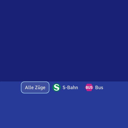
Alle Züge
S-Bahn
Bus
Bei Fragen oder Feedback zu dieser Ankunftstafel
wenden Sie sich gerne per E-Mail an