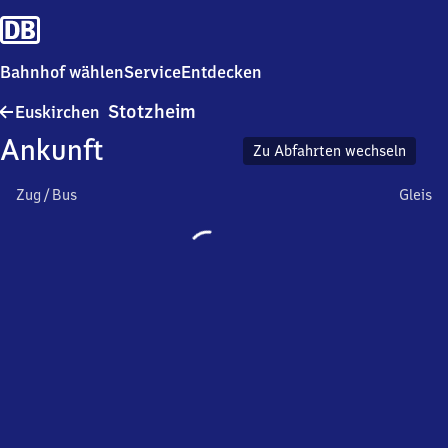
Bahnhof wählen
Service
Entdecken
Euskirchen-
Stotzheim
Euskirchen
Stotzheim
Ankunft
Zu Abfahrten wechseln
Zug / Bus
Gleis
Wird
geladen…