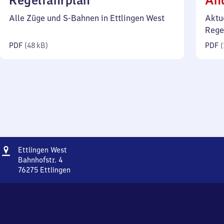
Regelfahrplan
Än
48
Alle Züge und S-Bahnen in Ettlingen West
Aktu
Kilobyte)
Rege
PDF
(
48 kB
)
PDF
(
Adresse
Ettlingen
Ettlingen West
West
Bahnhofstr. 4
76275
Ettlingen
Ettlingen
West,
Bahnhofstr.
4,
7