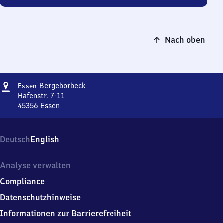
Nach oben
Adresse
Essen-
Bergeborbeck
Essen
Bergeborbeck
Hafenstr. 7-11
45356
Essen
Essen-
Bergeborbeck,
Hafenstr.
Deutsch
English
7-
11,
4
Analyse verwalten
5
Compliance
3
5
Datenschutzhinweise
6
Informationen zur Barrierefreiheit
Essen