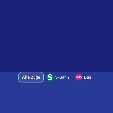
Alle Züge
S-Bahn
Bus
Bei Fragen oder Feedback zu dieser Abfahrtstafel
wenden Sie sich gerne per E-Mail an