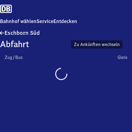
Bahnhof wählen
Service
Entdecken
Eschborn
Eschborn Süd
Süd
Abfahrt
Zu Ankünften wechseln
Zug / Bus
Gleis
Wird
geladen…