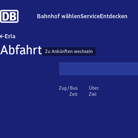
Bahnhof wählen
Service
Entdecken
Erla
Erla
Abfahrt
Zu Ankünften wechseln
Zug / Bus
Über
Zeit
Ziel