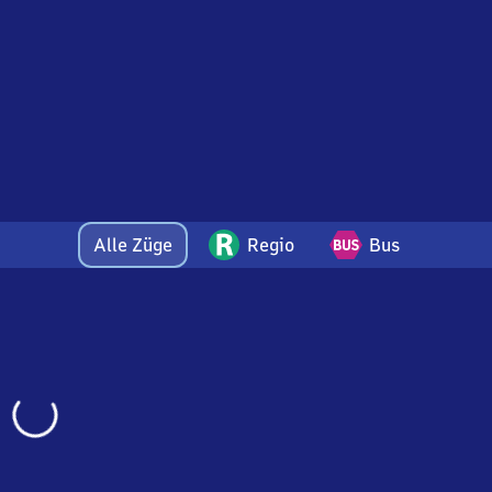
Alle Züge
Regio
Bus
Wird
geladen…