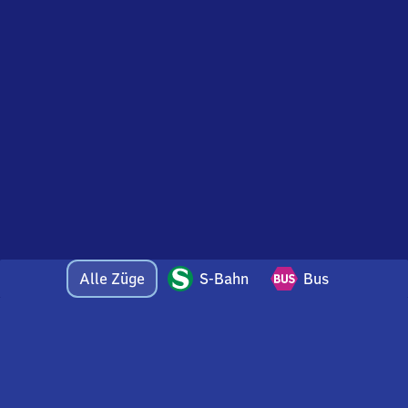
Alle Züge
S-Bahn
Bus
Bei Fragen oder Feedback zu dieser Abfahrtstafel
wenden Sie sich gerne per E-Mail an