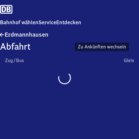
Bahnhof wählen
Service
Entdecken
Erdmannhausen
Erdmannhausen
Abfahrt
Zu Ankünften wechseln
Zug / Bus
Gleis
Wird
geladen…