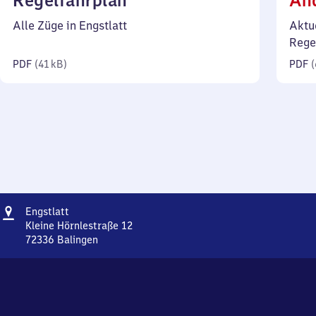
Regelfahrplan
Än
41
Alle Züge in Engstlatt
Aktu
Kilobyte)
Rege
PDF
(
41 kB
)
PDF
(
Adresse
Engstlatt
Engstlatt
Kleine Hörnlestraße 12
72336
Balingen
Engstlatt,
Kleine
Hörnlestraße
12,
7