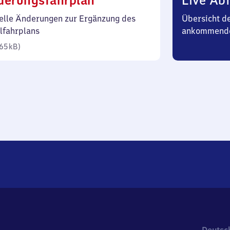
derungsfahrplan
Live Abf
65
elle Änderungen zur Ergänzung des
Übersicht d
Kilobyte)
lfahrplans
ankommend
65 kB
)