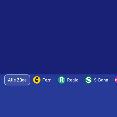
Alle Züge
Fern
Regio
S-Bahn
Bei Fragen oder Feedback zu dieser Abfahrtstafel
wenden Sie sich gerne per E-Mail an