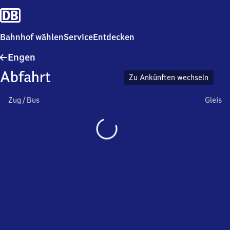
Bahnhof wählen
Service
Entdecken
Engen
Engen
Abfahrt
Zu Ankünften wechseln
Zug / Bus
Gleis
Wird
geladen…