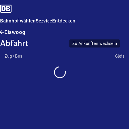
Bahnhof wählen
Service
Entdecken
Eiswoog
Eiswoog
Abfahrt
Zu Ankünften wechseln
Zug / Bus
Gleis
Wird
geladen…