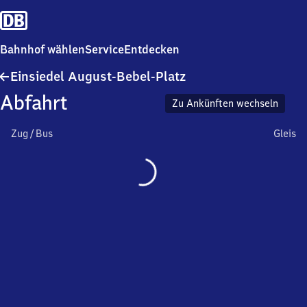
Bahnhof wählen
Service
Entdecken
Einsiedel
Einsiedel August-Bebel-Platz
August-
Abfahrt
Bebel-
Zu Ankünften wechseln
Platz
Zug / Bus
Gleis
Wird
geladen…