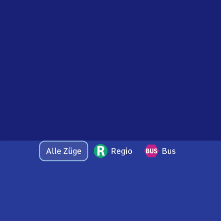
Alle Züge
Regio
Bus
Bei Fragen oder Feedback zu dieser Abfahrtstafel
wenden Sie sich gerne per E-Mail an