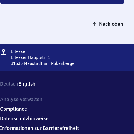
Nach oben
Adresse
Eilvese
Eilvese
Eilveser Hauptstr. 1
31535
Neustadt am Rübenberge
Eilvese,
Eilveser
Hauptstr.
Deutsch
English
1,
3
1
Analyse verwalten
5
Compliance
3
5
Datenschutzhinweise
Neustadt
Informationen zur Barrierefreiheit
am