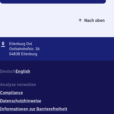
Nach oben
Adresse
Eilenburg
Eilenburg Ost
Ost
Ostbahnhofstr. 26
04838
Eilenburg
Eilenburg
Ost,
Ostbahnhofstr.
Deutsch
English
26,
0
4
Analyse verwalten
8
Compliance
3
8
Datenschutzhinweise
Eilenburg
Informationen zur Barrierefreiheit