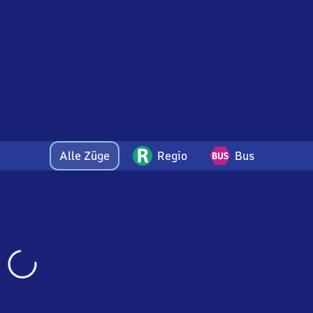
Alle Züge
Regio
Bus
Wird
geladen…