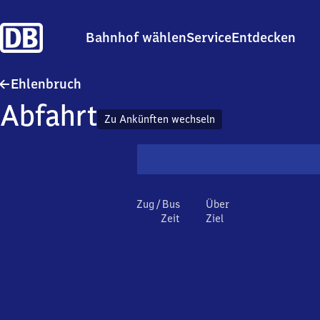
Bahnhof wählen
Service
Entdecken
Ehlenbruch
Ehlenbruch
Abfahrt
Zu Ankünften wechseln
Zug / Bus
Über
Zeit
Ziel