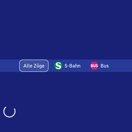
Alle Züge
S-Bahn
Bus
Wird
geladen…