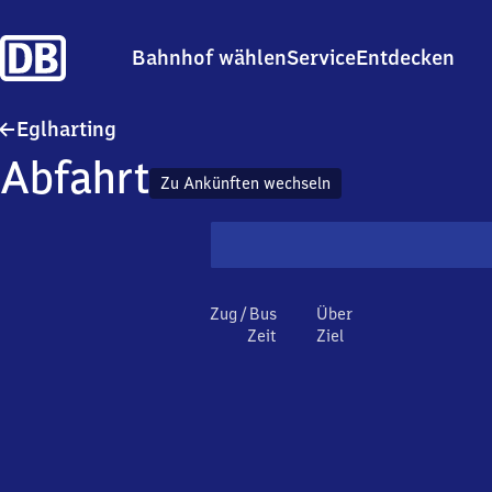
Bahnhof wählen
Service
Entdecken
Eglharting
Eglharting
Abfahrt
Zu Ankünften wechseln
Zug / Bus
Über
Zeit
Ziel