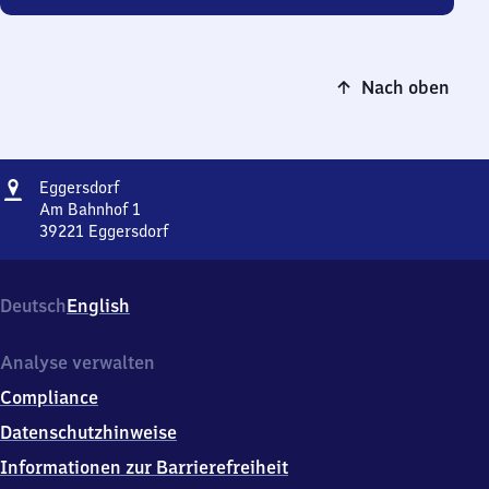
Nach oben
Adresse
Eggersdorf
Eggersdorf
Am Bahnhof 1
39221
Eggersdorf
Eggersdorf,
Am
Bahnhof
Deutsch
English
1,
3
9
Analyse verwalten
2
Compliance
2
1
Datenschutzhinweise
Eggersdorf
Informationen zur Barrierefreiheit