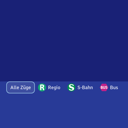
Alle Züge
Regio
S-Bahn
Bus
Bei Fragen oder Feedback zu dieser Abfahrtstafel
wenden Sie sich gerne per E-Mail an