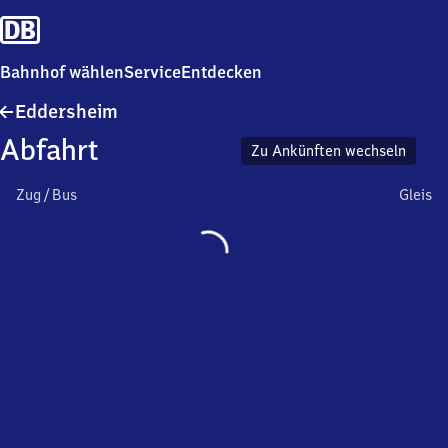
Bahnhof wählen
Service
Entdecken
Eddersheim
Eddersheim
Abfahrt
Zu Ankünften wechseln
Zug / Bus
Gleis
Wird
geladen…