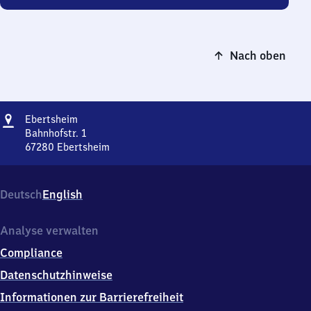
Nach oben
Adresse
Ebertsheim
Ebertsheim
Bahnhofstr. 1
67280
Ebertsheim
Ebertsheim,
Bahnhofstr.
1,
Deutsch
English
6
7
2
Analyse verwalten
8
Compliance
0
Ebertsheim
Datenschutzhinweise
Informationen zur Barrierefreiheit