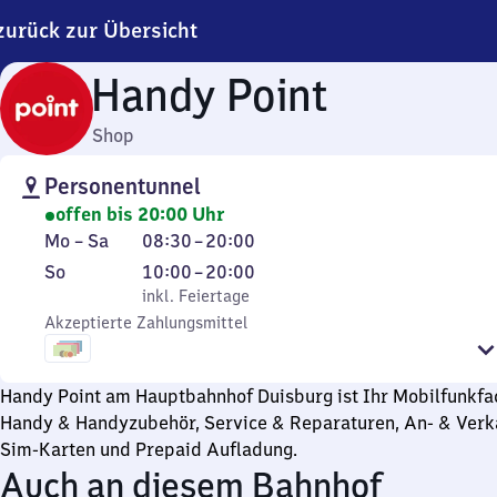
zurück zur Übersicht
Handy Point
Shop
Personentunnel
offen bis 20:00 Uhr
Montag
Von
Mo
–
Sa
08:30
–
20:00
bis
8
Sonntag
,
Von
So
10:00
–
20:00
Samstag
Uhr
inkl. Feiertage
10
inkl. Feiertage
30
Akzeptierte Zahlungsmittel
Uhr
bis
bis
20
20
Handy Point am Hauptbahnhof Duisburg ist Ihr Mobilfunkfa
Uhr
Uhr
Handy & Handyzubehör, Service & Reparaturen, An- & Verk
Sim-Karten und Prepaid Aufladung.
Auch an diesem Bahnhof