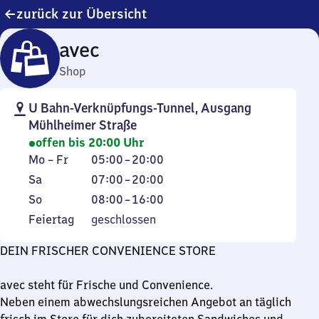
zurück zur Übersicht
avec
Shop
U Bahn-Verknüpfungs-Tunnel, Ausgang
Mühlheimer Straße
offen bis 20:00 Uhr
Montag
Von
Mo
–
Fr
05:00
–
20:00
bis
5
Samstag
Von
Sa
07:00
–
20:00
Freitag
Uhr
7
Sonntag
Von
So
08:00
–
16:00
bis
Uhr
8
Feiertag
Feiertag
geschlossen
20
bis
Uhr
Uhr
20
bis
DEIN FRISCHER CONVENIENCE STORE
Uhr
16
Uhr
avec steht für Frische und Convenience.
Neben einem abwechslungsreichen Angebot an täglich