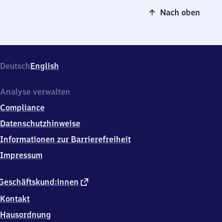
Nach oben
Deutsch
English
Analyse verwalten
Compliance
Datenschutzhinweise
Informationen zur Barrierefreiheit
Impressum
externer
Geschäftskund:innen
Link
Kontakt
Hausordnung