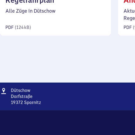
Regelfahrplan
Än
124
Alle Züge in Dütschow
Aktu
Kilobyte)
Rege
PDF
(
124 kB
)
PDF
(
Adresse
Dütschow
Dütschow
Dorfstraße
19372
Spornitz
Dütschow,
Dorfstraße,
1
9
3