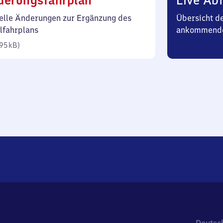
derungsfahrplan
Live Abf
95
elle Änderungen zur Ergänzung des
Übersicht d
Kilobyte)
lfahrplans
ankommend
95 kB
)