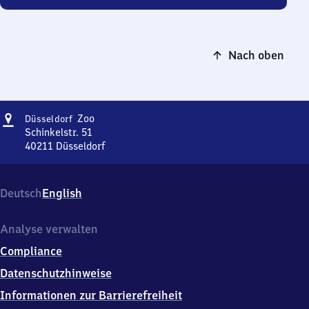
Nach oben
Adresse
Düsseldorf
Zoo
Düsseldorf
Zoo
Schinkelstr. 51
40211
Düsseldorf
Düsseldorf
Zoo,
Schinkelstr.
Deutsch
English
51,
4
0
Analyse verwalten
2
Compliance
1
1
Datenschutzhinweise
Düsseldorf
Informationen zur Barrierefreiheit