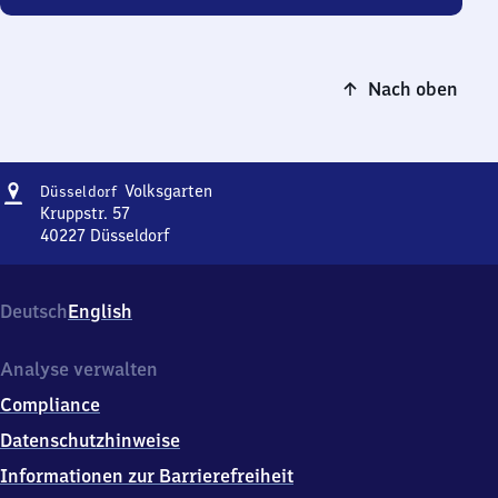
Nach oben
Adresse
Düsseldorf
Volksgarten
Düsseldorf
Volksgarten
Kruppstr. 57
40227
Düsseldorf
Düsseldorf
Volksgarten,
Kruppstr.
Deutsch
English
57,
4
0
Analyse verwalten
2
Compliance
2
7
Datenschutzhinweise
Düsseldorf
Informationen zur Barrierefreiheit