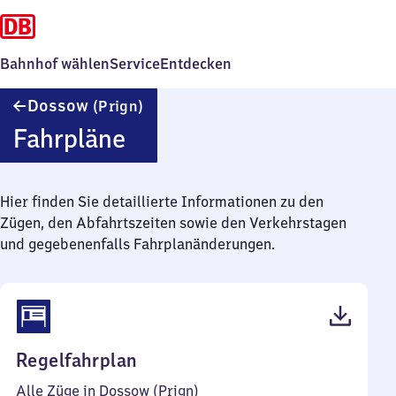
Bahnhof wählen
Service
Entdecken
Dossow
Dossow
(Prign)
(Prignitz)
Fahrpläne
Hier finden Sie detaillierte Informationen zu den
Zügen, den Abfahrtszeiten sowie den Verkehrstagen
und gegebenenfalls Fahrplanänderungen.
(PDF,
Regelfahrplan
38
Alle Züge in Dossow (Prign)