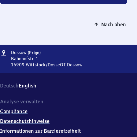
Nach oben
Adresse
Dossow
Dossow
(Prign)
(Prignitz)
Bahnhofstr. 1
16909
Wittstock/DosseOT Dossow
Dossow
(Prignitz),
Bahnhofstr.
Deutsch
English
1,
1
6
Analyse verwalten
9
Compliance
0
9
Datenschutzhinweise
Wittstock/DosseOT
Informationen zur Barrierefreiheit
Dossow