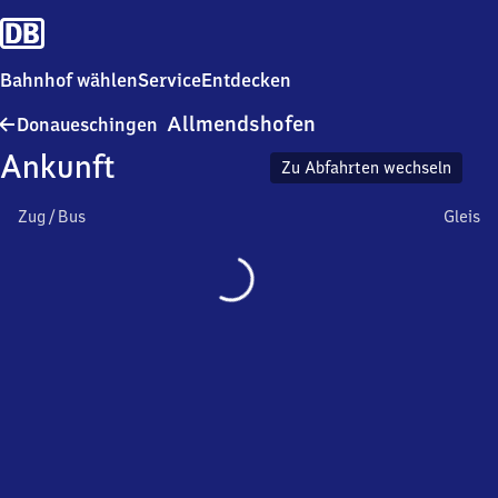
Bahnhof wählen
Service
Entdecken
Donaueschingen
Allmendshofen
Donaueschingen
Allmendshofen
Ankunft
Zu Abfahrten wechseln
Zug / Bus
Gleis
Wird
geladen…