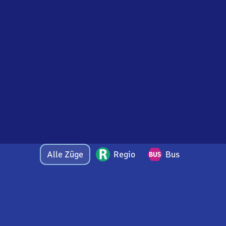
Alle Züge
Regio
Bus
Bei Fragen oder Feedback zu dieser Ankunftstafel
wenden Sie sich gerne per E-Mail an