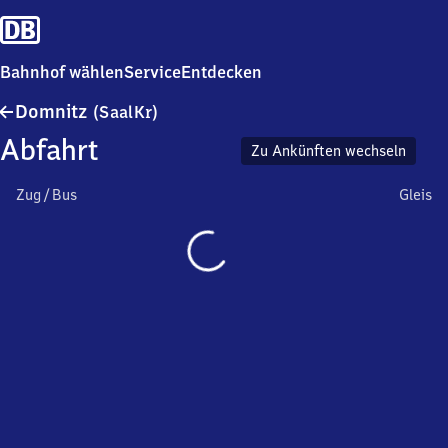
Bahnhof wählen
Service
Entdecken
Domnitz
Domnitz
(SaalKr)
(SaalKr)
Abfahrt
Zu Ankünften wechseln
Zug / Bus
Gleis
Wird
geladen…