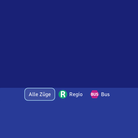
Alle Züge
Regio
Bus
Bei Fragen oder Feedback zu dieser Abfahrtstafel
wenden Sie sich gerne per E-Mail an