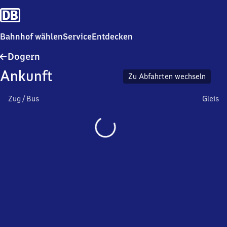
Bahnhof wählen
Service
Entdecken
Dogern
Dogern
Ankunft
Zu Abfahrten wechseln
Zug / Bus
Gleis
Wird
geladen…