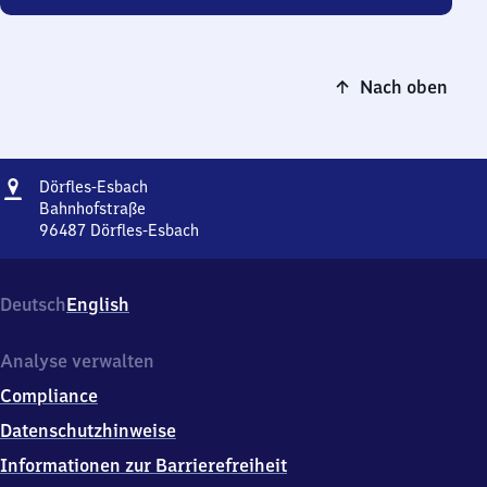
Nach oben
Adresse
Dörfles-
Dörfles-Esbach
Esbach
Bahnhofstraße
96487
Dörfles-Esbach
Dörfles-
Esbach,
Bahnhofstraße,
Deutsch
English
9
6
4
Analyse verwalten
8
Compliance
7
Dörfles-
Datenschutzhinweise
Esbach
Informationen zur Barrierefreiheit