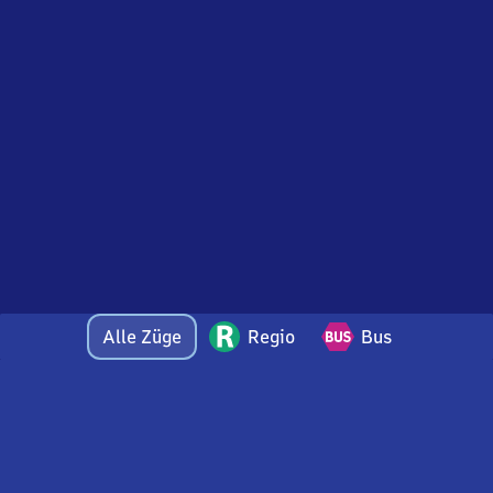
Alle Züge
Regio
Bus
Bei Fragen oder Feedback zu dieser Abfahrtstafel
wenden Sie sich gerne per E-Mail an