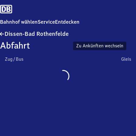
Bahnhof wählen
Service
Entdecken
Dissen-
Dissen-Bad Rothenfelde
Ba​
Abfahrt
d
Zu Ankünften wechseln
Rothenfelde
Zug / Bus
Gleis
Wird
geladen…