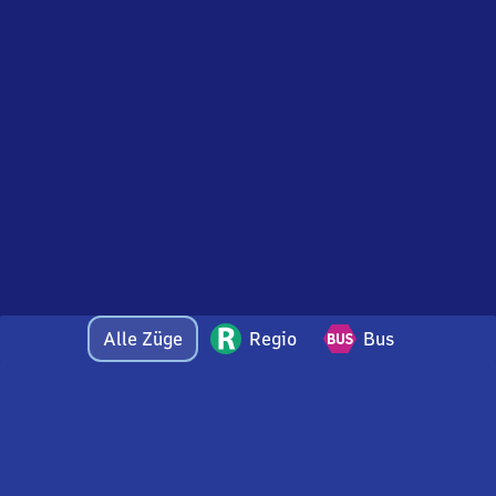
Alle Züge
Regio
Bus
Bei Fragen oder Feedback zu dieser Abfahrtstafel
wenden Sie sich gerne per E-Mail an