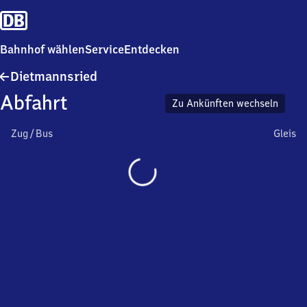
Bahnhof wählen
Service
Entdecken
Dietmannsried
Dietmannsried
Abfahrt
Zu Ankünften wechseln
Zug / Bus
Gleis
Wird
geladen…