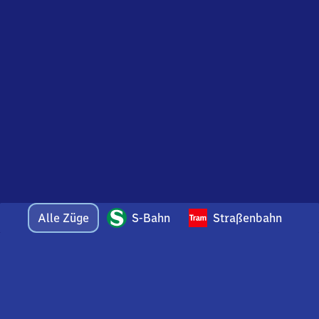
Alle Züge
S-Bahn
Straßenbahn
Bei Fragen oder Feedback zu dieser Abfahrtstafel
wenden Sie sich gerne per E-Mail an