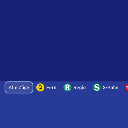
Alle Züge
Fern
Regio
S-Bahn
Bei Fragen oder Feedback zu dieser Abfahrtstafel
wenden Sie sich gerne per E-Mail an