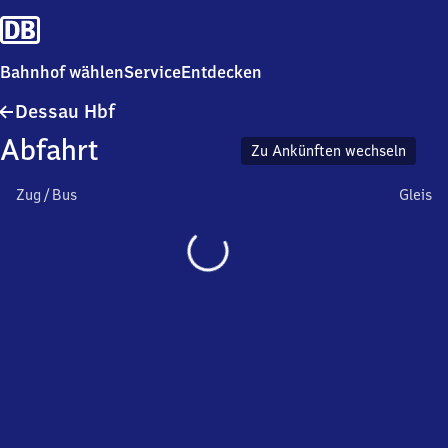
Bahnhof wählen
Service
Entdecken
Dessau
Dessau Hbf
Hauptbahnhof
Abfahrt
Zu Ankünften wechseln
Zug / Bus
Gleis
Wird
geladen…