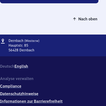
Nach oben
Adresse
Dernbach
Dernbach
(Westerw)
(Westerwald)
Hauptstr. 85
56428
Dernbach
Dernbach
(Westerwald),
Hauptstr.
Deutsch
English
85,
5
6
Analyse verwalten
4
Compliance
2
8
Datenschutzhinweise
Dernbach
Informationen zur Barrierefreiheit