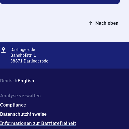
Nach oben
Adresse
Darlingerode
Darlingerode
Bahnhofstr. 1
38871
Darlingerode
Darlingerode,
Bahnhofstr.
1,
Deutsch
English
3
8
8
Analyse verwalten
7
Compliance
1
Darlingerode
Datenschutzhinweise
Informationen zur Barrierefreiheit