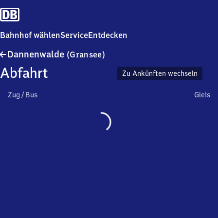
Bahnhof wählen
Service
Entdecken
Dannenwalde
Dannenwalde
(Gransee)
(Gransee)
Abfahrt
Zu Ankünften wechseln
Zug / Bus
Gleis
Wird
geladen…