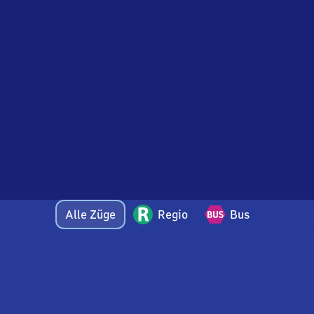
Alle Züge
Regio
Bus
Bei Fragen oder Feedback zu dieser Abfahrtstafel
wenden Sie sich gerne per E-Mail an