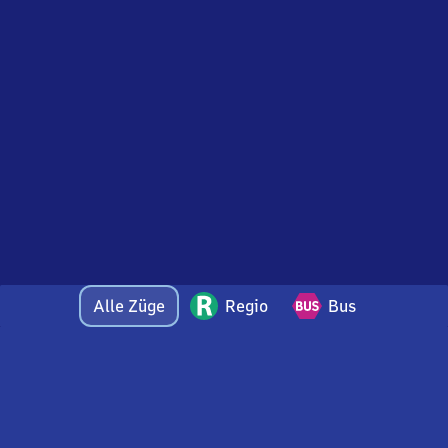
Alle Züge
Regio
Bus
Bei Fragen oder Feedback zu dieser Abfahrtstafel
wenden Sie sich gerne per E-Mail an