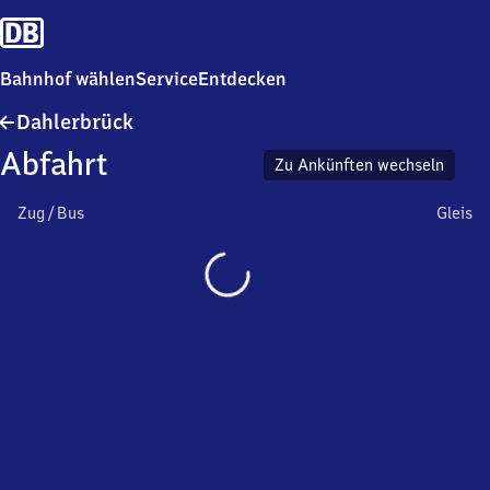
Bahnhof wählen
Service
Entdecken
Dahlerbrück
Dahlerbrück
Abfahrt
Zu Ankünften wechseln
Zug / Bus
Gleis
Wird
geladen…