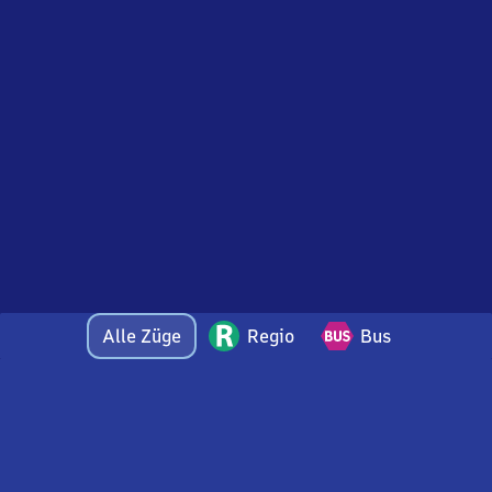
Alle Züge
Regio
Bus
Bei Fragen oder Feedback zu dieser Abfahrtstafel
wenden Sie sich gerne per E-Mail an