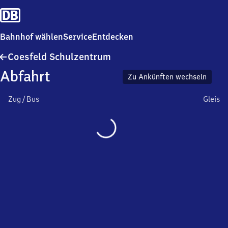
Bahnhof wählen
Service
Entdecken
Coesfeld
Coesfeld Schulzentrum
Schulzentrum
Abfahrt
Zu Ankünften wechseln
Zug / Bus
Gleis
Wird
geladen…