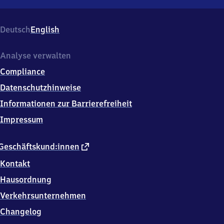
Coburg-
Neuses,
Friedrich-
Deutsch
English
Ludwig-
Jahn-
Straße,
Analyse verwalten
9
Compliance
6
4
Datenschutzhinweise
5
Informationen zur Barrierefreiheit
0
Coburg-
Impressum
Neuses
externer
Geschäftskund:innen
Link
Kontakt
Hausordnung
Verkehrsunternehmen
Changelog