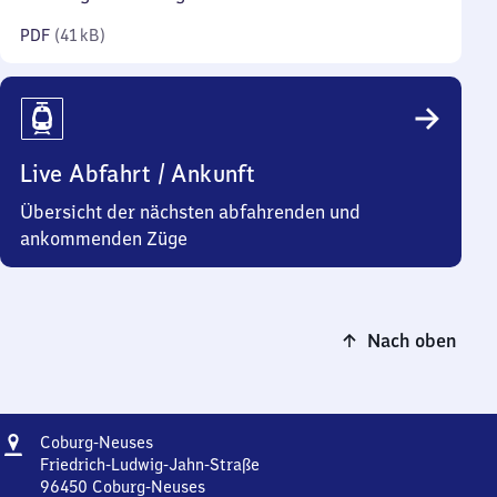
Kilobyte)
PDF
(
41 kB
)
Live Abfahrt / Ankunft
Übersicht der nächsten abfahrenden und
ankommenden Züge
Nach oben
Adresse
Coburg-
Coburg-Neuses
Neuses
Friedrich-Ludwig-Jahn-Straße
96450
Coburg-Neuses