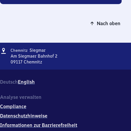
Nach oben
Adresse
Chemnitz-
Siegmar
Chemnitz
Siegmar
Am Siegmaer Bahnhof 2
09117
Chemnitz
Chemnitz-
Siegmar,
Am
Deutsch
English
Siegmaer
Bahnhof
2,
Analyse verwalten
0
Compliance
9
1
Datenschutzhinweise
1
Informationen zur Barrierefreiheit
7