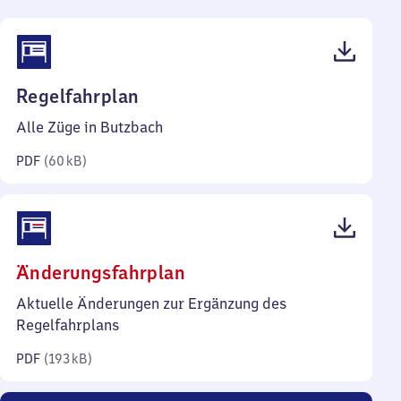
(PDF,
Regelfahrplan
60
Alle Züge in Butzbach
Kilobyte)
PDF
(
60 kB
)
(PDF,
Änderungsfahrplan
193
Aktuelle Änderungen zur Ergänzung des
Kilobyte)
Regelfahrplans
PDF
(
193 kB
)