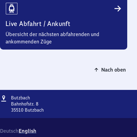
Live Abfahrt / Ankunft
Übersicht der nächsten abfahrenden und
ankommenden Züge
Nach oben
Adresse
Butzbach
Butzbach
Bahnhofstr. 8
35510
Butzbach
Butzbach,
Bahnhofstr.
8,
Deutsch
English
3