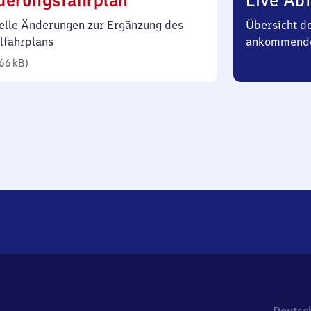
derungsfahrplan
Live Abf
66
elle Änderungen zur Ergänzung des
Übersicht d
Kilobyte)
lfahrplans
ankommend
66 kB
)