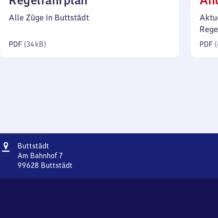
Regelfahrplan
Än
34
Alle Züge in Buttstädt
Aktu
Kilobyte)
Rege
PDF
(
34 kB
)
PDF
(
Adresse
Buttstädt
Buttstädt
Am Bahnhof 7
99628
Buttstädt
Buttstädt,
Am
Bahnhof
7,
9