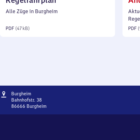
Regelfahrplan
Än
47
Alle Züge in Burgheim
Aktu
Kilobyte)
Rege
PDF
(
47 kB
)
PDF
(
Adresse
Burgheim
Burgheim
Bahnhofstr. 38
86666
Burgheim
Burgheim,
Bahnhofstr.
38,
8
6