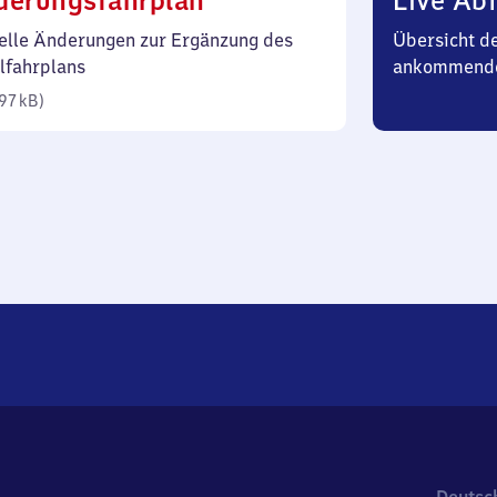
derungsfahrplan
Live Abf
97
elle Änderungen zur Ergänzung des
Übersicht d
Kilobyte)
lfahrplans
ankommend
97 kB
)