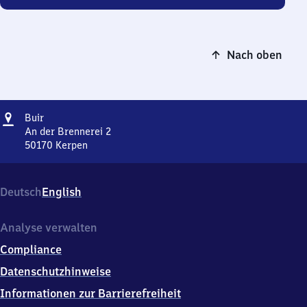
Nach oben
Adresse
Buir
Buir
An der Brennerei 2
50170
Kerpen
Buir,
An
der
Deutsch
English
Brennerei
2,
5
Analyse verwalten
0
Compliance
1
7
Datenschutzhinweise
0
Informationen zur Barrierefreiheit
Kerpen