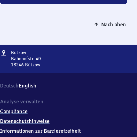
Nach oben
Adresse
Bützow
Bützow
Bahnhofstr. 40
18246
Bützow
Bützow,
Bahnhofstr.
40,
Deutsch
English
1
8
2
Analyse verwalten
4
Compliance
6
Bützow
Datenschutzhinweise
Informationen zur Barrierefreiheit