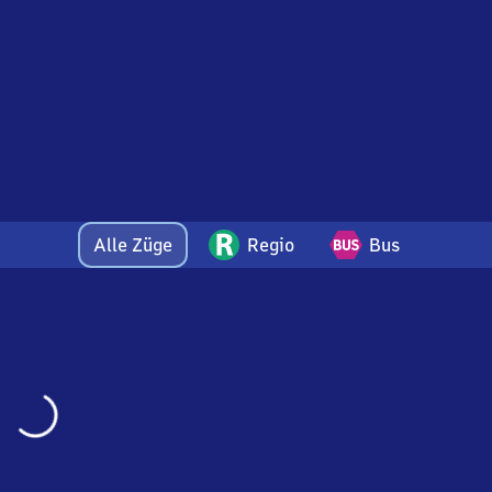
Alle Züge
Regio
Bus
Wird
geladen…