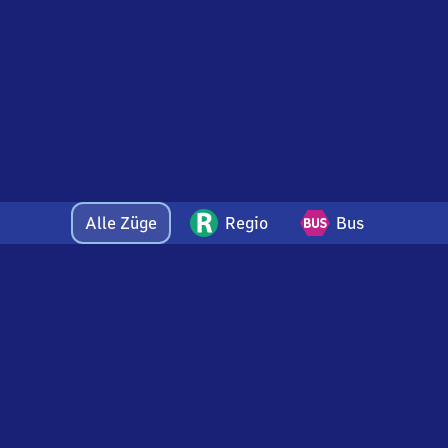
Alle Züge
Regio
Bus
Wird
geladen…