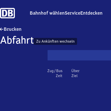
Bahnhof wählen
Service
Entdecken
Brucken
Brucken
Abfahrt
Zu Ankünften wechseln
Zug / Bus
Über
Zeit
Ziel